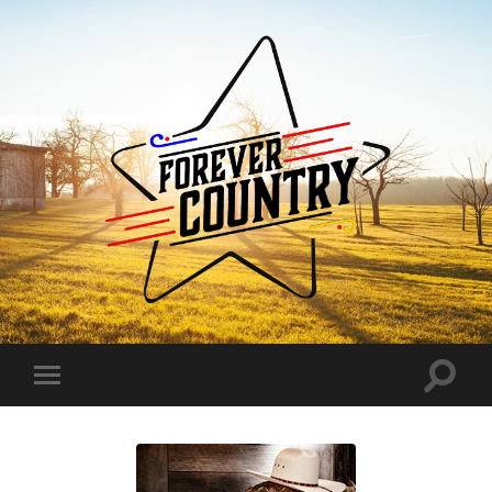
Forever
Country
Toggle
Toggle
search
mobile
field
menu