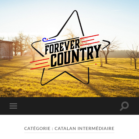
Forever
Country
Toggle
Toggle
search
mobile
field
menu
CATÉGORIE :
CATALAN INTERMÉDIAIRE