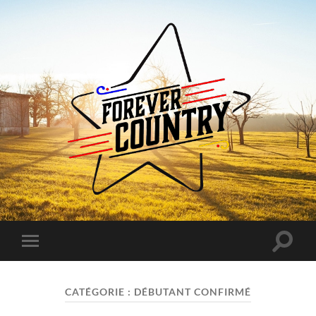
Forever
Country
Toggle
Toggle
search
mobile
field
menu
CATÉGORIE :
DÉBUTANT CONFIRMÉ