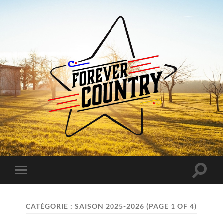
Forever
Country
Toggle
Toggle
search
mobile
field
menu
CATÉGORIE :
SAISON 2025-2026
(PAGE 1 OF 4)