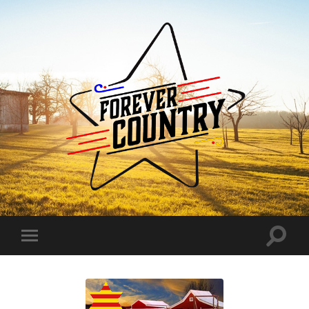
Forever
Country
Toggle
Toggle
search
mobile
field
menu