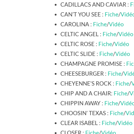
CADILLACS AND CAVIAR :
F
CAN’T YOU SEE :
Fiche
/
Vidé
CAROLINA :
Fiche
/
Vidéo
CELTIC ANGEL :
Fiche
/
Vidéo
CELTIC ROSE :
Fiche
/
Vidéo
CELTIC SLIDE :
Fiche
/
Vidéo
CHAMPAGNE PROMISE :
Fi
CHEESEBURGER :
Fiche
/
Vid
CHEYENNE’S ROCK :
Fiche
/
CHIP AND A CHAIR:
Fiche
/
V
CHIPPIN AWAY :
Fiche
/
Vidé
CHOOSIN’ TEXAS :
Fiche
/
Vi
CLEAR ISABEL :
Fiche
/
Vidéo
CLOSER :
Fiche
/
Vidéo