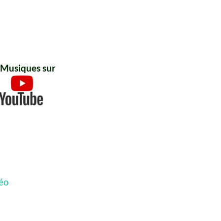
 Musiques sur
éo