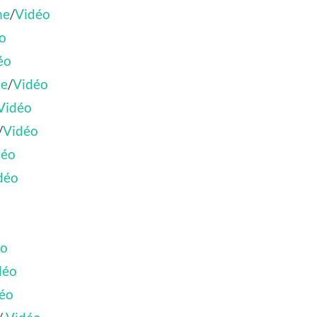
he
/
Vidéo
o
éo
he
/
Vidéo
Vidéo
/
Vidéo
déo
déo
éo
déo
éo