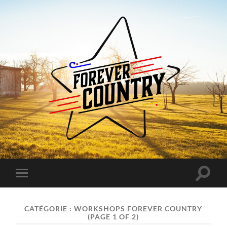
Forever
Country
Toggle
Toggle
search
mobile
field
menu
CATÉGORIE :
WORKSHOPS FOREVER COUNTRY
(PAGE 1 OF 2)