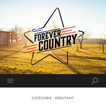
Forever
Country
Toggle
Toggle
search
mobile
field
menu
CATÉGORIE :
DÉBUTANT