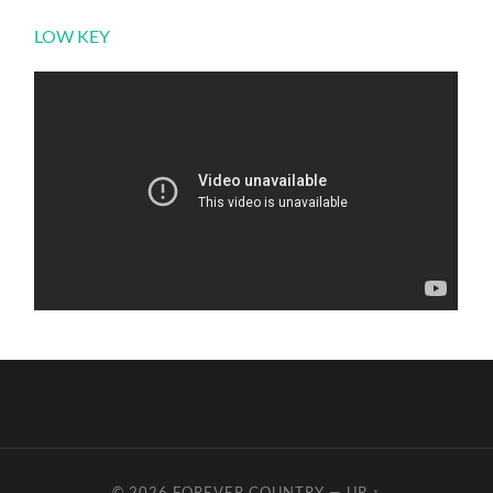
LOW KEY
© 2026
FOREVER COUNTRY
—
UP ↑