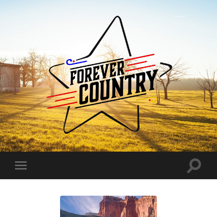
Forever
Country
Toggle
Toggle
search
mobile
field
menu