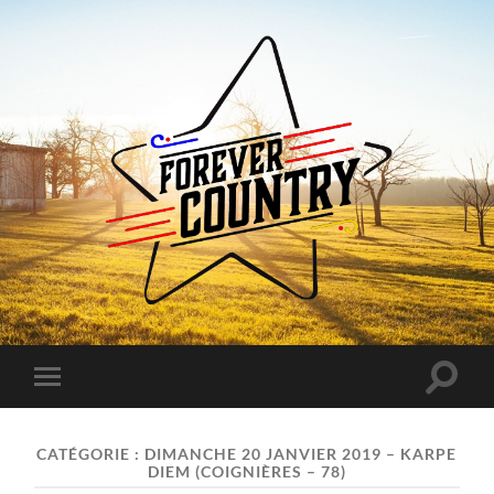
Forever
Country
Toggle
Toggle
search
mobile
field
menu
CATÉGORIE :
DIMANCHE 20 JANVIER 2019 – KARPE
DIEM (COIGNIÈRES – 78)