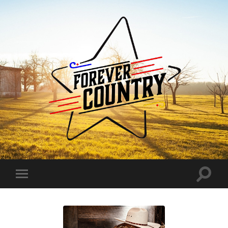
Forever
Country
Toggle
Toggle
search
mobile
field
menu