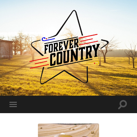
Forever
Country
Toggle
Toggle
search
mobile
field
menu