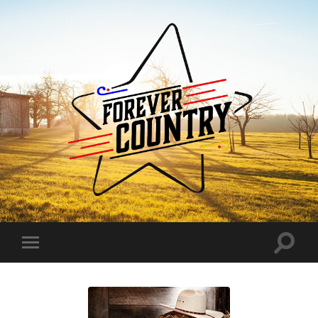
Forever
Country
Toggle
Toggle
search
mobile
field
menu