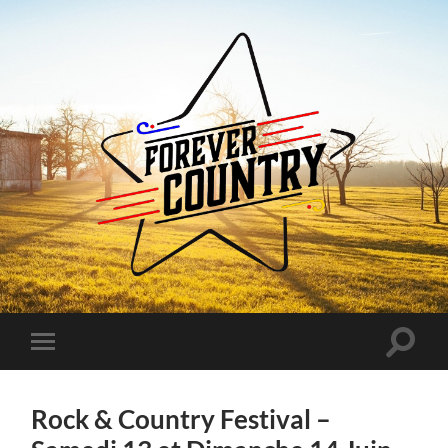
Forever
Country
Toggle
Toggle
search
mobile
field
menu
Rock & Country Festival –