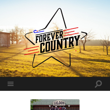
Forever
Country
Toggle
Toggle
search
mobile
field
menu