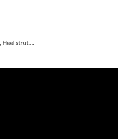
N
, Heel strut….