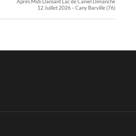
Après Midi Dansant Lac de Caniel Dimanche
12 Juillet 2026 – Cany Barville (76)