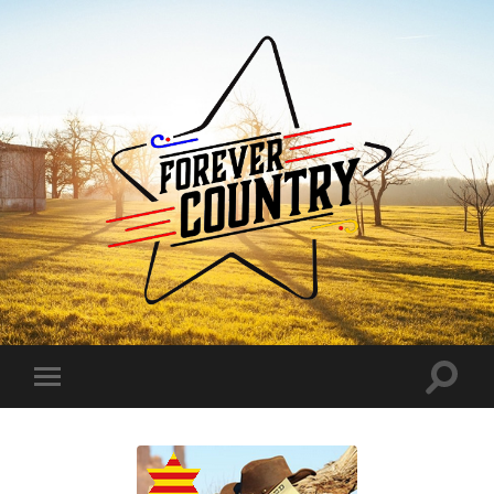
Forever
Country
Toggle
Toggle
search
mobile
field
menu