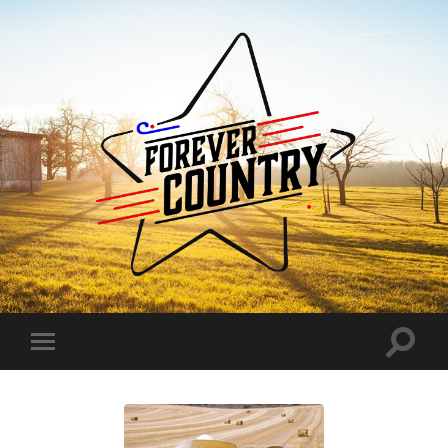
Forever
Country
Toggle
Toggle
search
mobile
field
menu