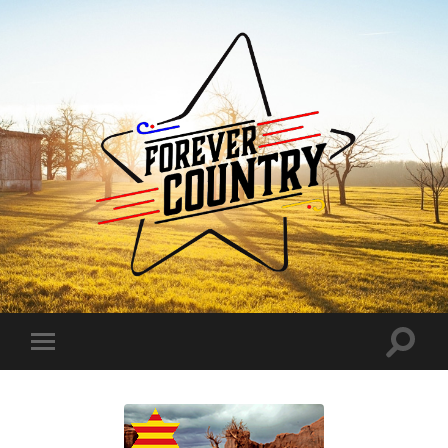
Forever
Country
Toggle
Toggle
search
mobile
field
menu