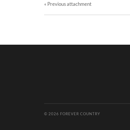
« Previous
attachment
© 2026
FOREVER COUNTRY