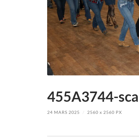
455A3744-scal
24 MARS 2025
/
2560
x
2560 PX