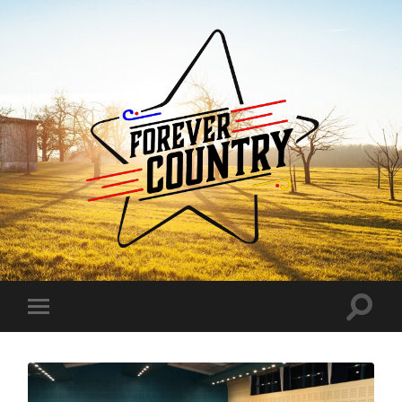
Forever
Country
Toggle
Toggle
search
mobile
field
menu