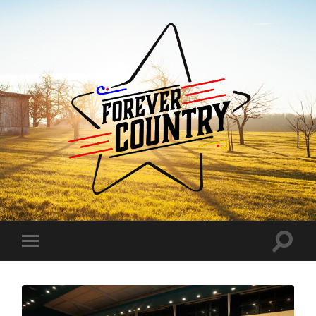
Forever
Country
Toggle
Toggle
search
mobile
field
menu