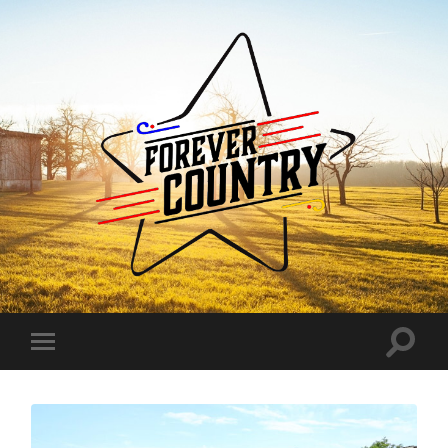
Forever
Country
Toggle
Toggle
search
mobile
field
menu