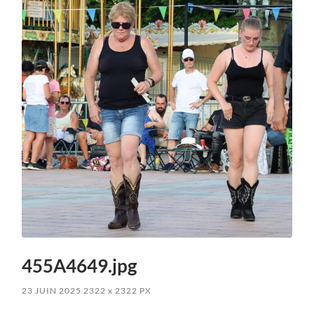
455A4649.jpg
23 JUIN 2025
2322
x
2322 PX