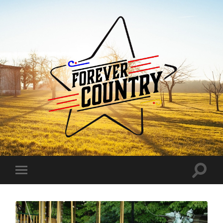
Forever
Country
Toggle
Toggle
search
mobile
field
menu