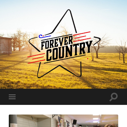
Forever
Country
Toggle
Toggle
search
mobile
field
menu