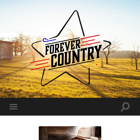
Forever
Country
Toggle
Toggle
search
mobile
field
menu