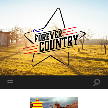
Forever
Country
Toggle
Toggle
search
mobile
field
menu