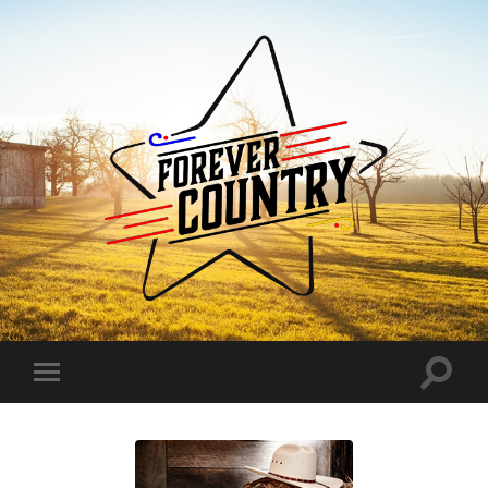
Forever
Country
Toggle
Toggle
search
mobile
field
menu