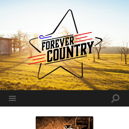
Forever
Country
Toggle
Toggle
search
mobile
field
menu