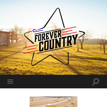
Forever
Country
Toggle
Toggle
search
mobile
field
menu