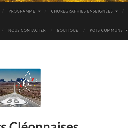
PROGRAMME
CHORÉGRAPHIES ENSEIGNÉES
NOUS CONTACTER
BOUTIQUE
POTS COMMUNS
gs Cléonnaises