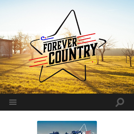
Forever
Country
Toggle
Toggle
search
mobile
field
menu