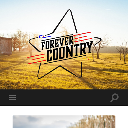
Forever
Country
Toggle
Toggle
search
mobile
field
menu