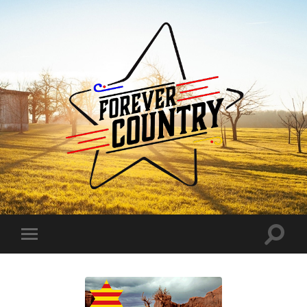
Forever
Country
Toggle
Toggle
search
mobile
field
menu