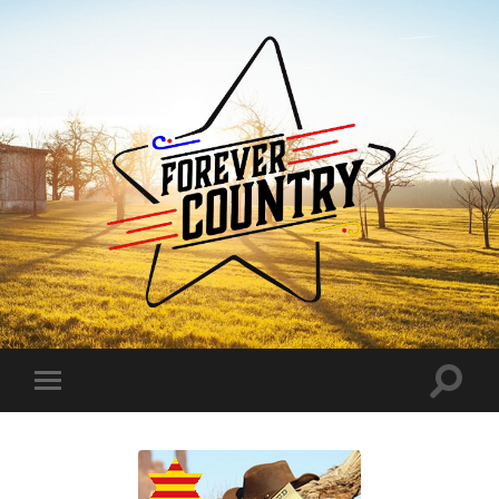
Forever
Country
Toggle
Toggle
search
mobile
field
menu