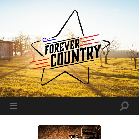
Forever
Country
Toggle
Toggle
search
mobile
field
menu