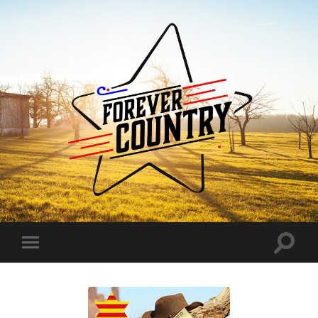
Forever
Country
Toggle
Toggle
search
mobile
field
menu