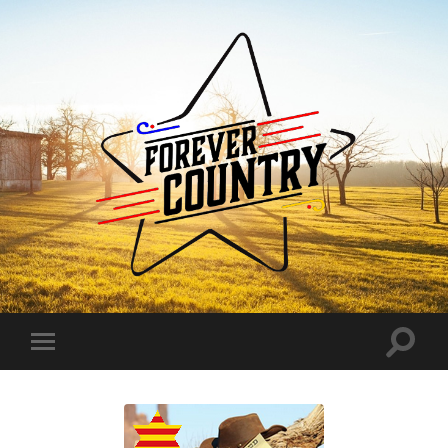
Forever
Country
Toggle
Toggle
search
mobile
field
menu