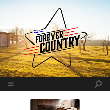
Forever
Country
Toggle
Toggle
search
mobile
field
menu