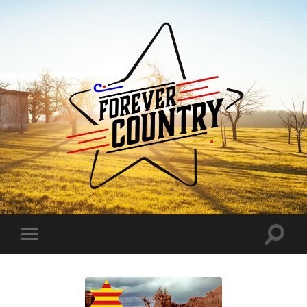
Forever
Country
Toggle
Toggle
search
mobile
field
menu