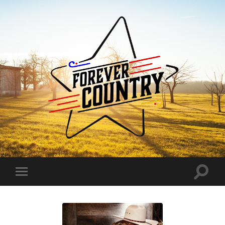
Forever
Country
Toggle
Toggle
search
mobile
field
menu