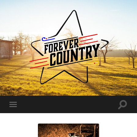
Forever
Country
Toggle
Toggle
search
mobile
field
menu