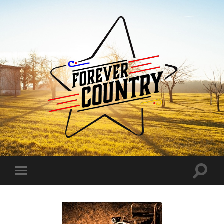
Forever
Country
Toggle
Toggle
search
mobile
field
menu