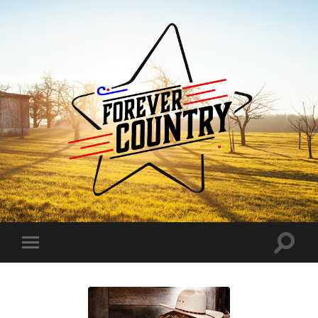
Forever
Country
Toggle
Toggle
search
mobile
field
menu