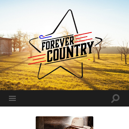
Forever
Country
Toggle
Toggle
search
mobile
field
menu