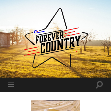
Forever
Country
Toggle
Toggle
search
mobile
field
menu