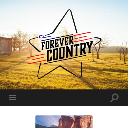
Forever
Country
Toggle
Toggle
search
mobile
field
menu