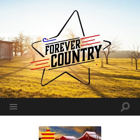
Forever
Country
Toggle
Toggle
search
mobile
field
menu