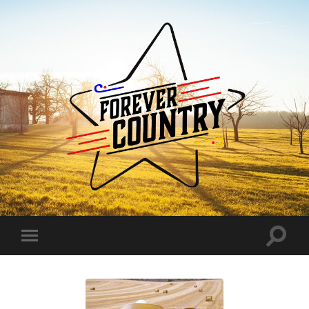
Forever
Country
Toggle
Toggle
search
mobile
field
menu